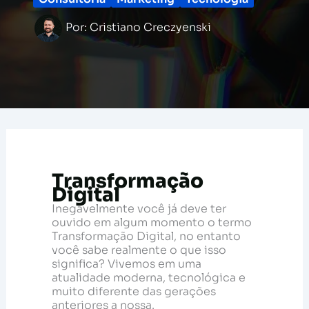
Por:
Cristiano Creczyenski
Transformação
Digital
Inegavelmente você já deve ter
ouvido em algum momento o termo
Transformação Digital, no entanto
você sabe realmente o que isso
significa? Vivemos em uma
atualidade moderna, tecnológica e
muito diferente das gerações
anteriores a nossa.