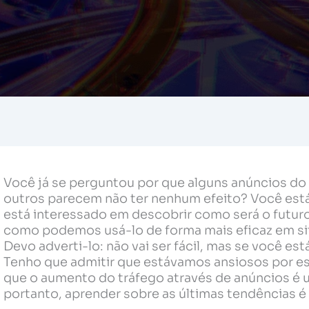
Você já se perguntou por que alguns anúncios do
outros parecem não ter nenhum efeito? Você est
está interessado em descobrir como será o futu
como podemos usá-lo de forma mais eficaz em si
Devo adverti-lo: não vai ser fácil, mas se você es
Tenho que admitir que estávamos ansiosos por est
que o aumento do tráfego através de anúncios é 
portanto, aprender sobre as últimas tendências é 