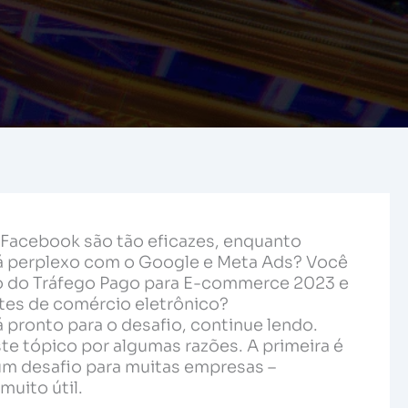
 Facebook são tão eficazes, enquanto
á perplexo com o Google e Meta Ads? Você
ro do Tráfego Pago para E-commerce 2023 e
tes de comércio eletrônico?
tá pronto para o desafio, continue lendo.
e tópico por algumas razões. A primeira é
um desafio para muitas empresas –
muito útil.