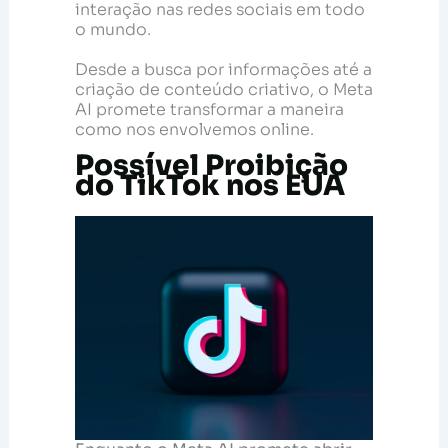
interação nas redes sociais em todo
o mundo.
Desde a busca por informações até a
criação de conteúdo criativo, o Meta
AI promete transformar a maneira
como nos envolvemos online.
Possível Proibição
do TikTok nos EUA