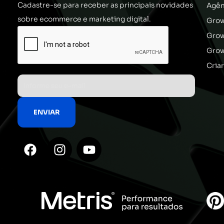
Cadastre-se para receber as principais novidades
Agên
sobre ecommerce e marketing digital.
Grow
Gro
Grow
Cria
F
I
Y
a
n
o
c
s
u
e
t
t
b
a
u
o
g
b
o
r
e