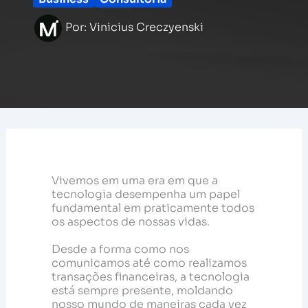
Por:
Vinicius Creczyenski
Vivemos em uma era em que a
tecnologia desempenha um papel
fundamental em praticamente todos
os aspectos de nossas vidas.
Desde a forma como nos
comunicamos até como realizamos
transações financeiras, a tecnologia
está sempre presente, moldando
nosso mundo de maneiras cada vez