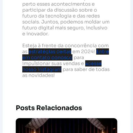
perto esses acontecimentos e
participar da discussão sobre o
futuro da tecnologia e das redes
sociais. Juntos, podemos moldar um
futuro digital mais seguro, inclusivo
e inovador.
Esteja à frente da concorrência com
as
estratégias certas
em 2024!
Entre
em contato conosco
para
impulsionar suas vendas e
acesse
nosso Instagram
para saber de todas
as novidades!
Posts Relacionados