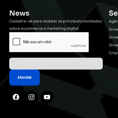
News
Se
Cadastre-se para receber as principais novidades
Agên
sobre ecommerce e marketing digital.
Grow
Gro
Grow
Cria
F
I
Y
a
n
o
c
s
u
e
t
t