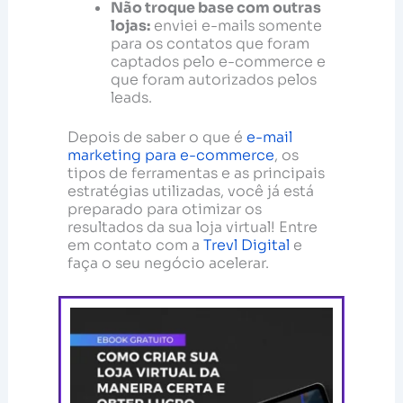
Não troque base com outras
lojas:
enviei e-mails somente
para os contatos que foram
captados pelo e-commerce e
que foram autorizados pelos
leads.
Depois de saber o que é
e-mail
marketing para e-commerce
, os
tipos de ferramentas e as principais
estratégias utilizadas, você já está
preparado para otimizar os
resultados da sua loja virtual! Entre
em contato com a
Trevl Digital
e
faça o seu negócio acelerar.