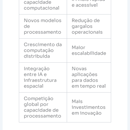
capacidade
e acessível
computacional
Novos modelos
Redução de
de
gargalos
processamento
operacionais
Crescimento da
Maior
computação
escalabilidade
distribuída
Integração
Novas
entre IA e
aplicações
infraestrutura
para dados
espacial
em tempo real
Competição
Mais
global por
investimentos
capacidade de
em inovação
processamento