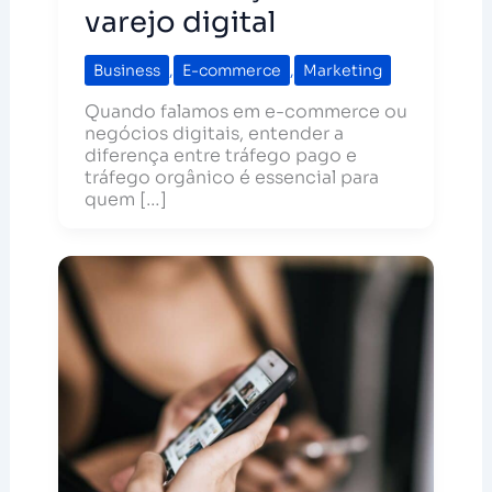
varejo digital
Business
,
E-commerce
,
Marketing
Quando falamos em e-commerce ou
negócios digitais, entender a
diferença entre tráfego pago e
tráfego orgânico é essencial para
quem […]