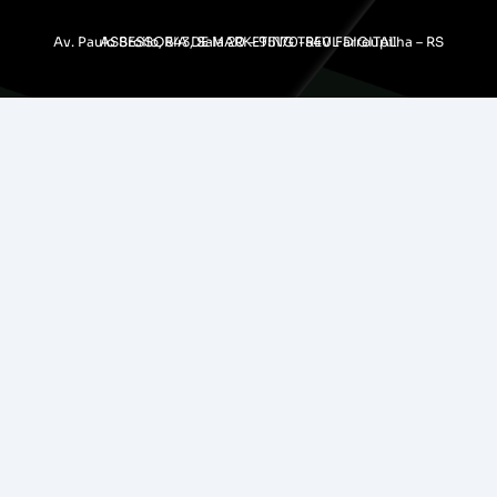
Av. Paulo Broilo, 543, Sala 20 – 95170-540 Farroupilha – RS
ASSESSORIA DE MARKETING TREVL DIGITAL