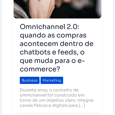
Omnichannel 2.0:
quando as compras
acontecem dentro de
chatbots e feeds, o
que muda para o e-
commerce?
Business
,
Marketing
Durante anos, o conceito de
omnichannel foi construído em
torno de um objetivo claro: integrar
canais físicos e digitais para […]