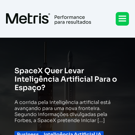
Ir
para
o
conteúdo
SpaceX Quer Levar
Inteligência Artificial Para o
Espaço?
A corrida pela inteligência artificial está
avançando para uma nova fronteira.
Segundo informações divulgadas pela
Forbes, a SpaceX pretende iniciar […]
Business
Inteligência Artificial IA