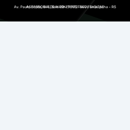
Av. Paulo Broilo, 543, Sala 20 – 95170-540 Farroupilha – RS
ASSESSORIA DE MARKETING TREVL DIGITAL