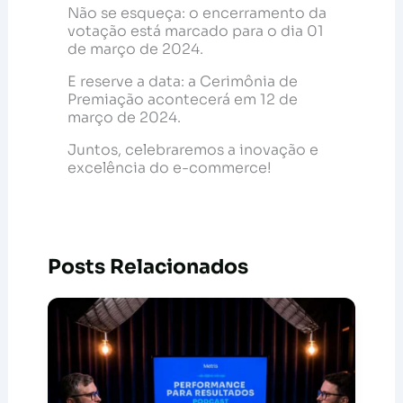
Não se esqueça: o encerramento da
votação está marcado para o dia 01
de março de 2024.
E reserve a data: a Cerimônia de
Premiação acontecerá em 12 de
março de 2024.
Juntos, celebraremos a inovação e
excelência do e-commerce!
Posts Relacionados