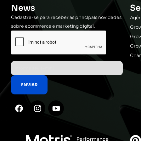
News
Se
Cadastre-se para receber as principais novidades
Agên
sobre ecommerce e marketing digital.
Grow
Gro
Grow
Cria
F
I
Y
a
n
o
c
s
u
e
t
t
b
a
u