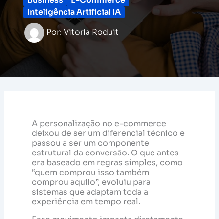
Business
E-Commerce
Inteligência Artificial IA
Por:
Vitoria Roduit
A personalização no e-commerce
deixou de ser um diferencial técnico e
passou a ser um componente
estrutural da conversão. O que antes
era baseado em regras simples, como
“quem comprou isso também
comprou aquilo”, evoluiu para
sistemas que adaptam toda a
experiência em tempo real.