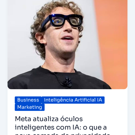
óculos
inteligentes
com
IA:
o
que
a
nova
camada
de
privacidade
ensina
para
empresas
e
marcas?
Business
Inteligência Artificial IA
Marketing
Meta atualiza óculos
inteligentes com IA: o que a