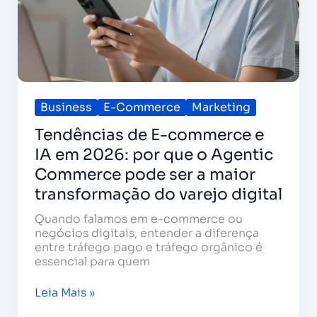
Agentic
Commerce
pode
ser
a
maior
transformação
do
Business
E-Commerce
Marketing
varejo
Tendências de E-commerce e
digital
IA em 2026: por que o Agentic
Commerce pode ser a maior
transformação do varejo digital
Quando falamos em e-commerce ou
negócios digitais, entender a diferença
entre tráfego pago e tráfego orgânico é
essencial para quem
Leia Mais »