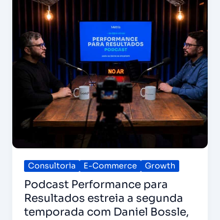
para
Resultados
estreia
a
segunda
temporada
com
Daniel
Bossle,
cofundador
da
Senplo
Consultoria
E-Commerce
Growth
Podcast Performance para
Resultados estreia a segunda
temporada com Daniel Bossle,