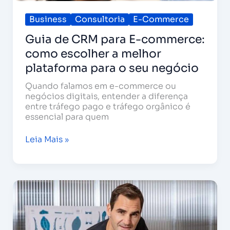
Business
Consultoria
E-Commerce
Guia de CRM para E-commerce:
como escolher a melhor
plataforma para o seu negócio
Quando falamos em e-commerce ou
negócios digitais, entender a diferença
entre tráfego pago e tráfego orgânico é
essencial para quem
Leia Mais »
A
estratégia
da
On:
como