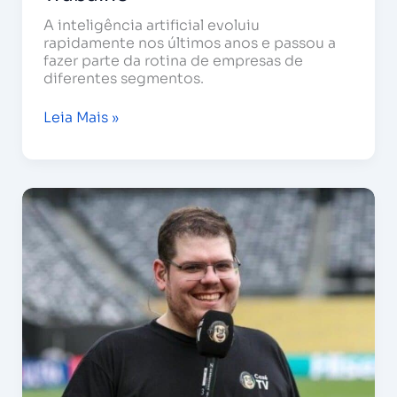
A inteligência artificial evoluiu
rapidamente nos últimos anos e passou a
fazer parte da rotina de empresas de
diferentes segmentos.
Leia Mais »
CazéTV
entra
no
Top
10
do
YouTube:
o
que
as
marcas
podem