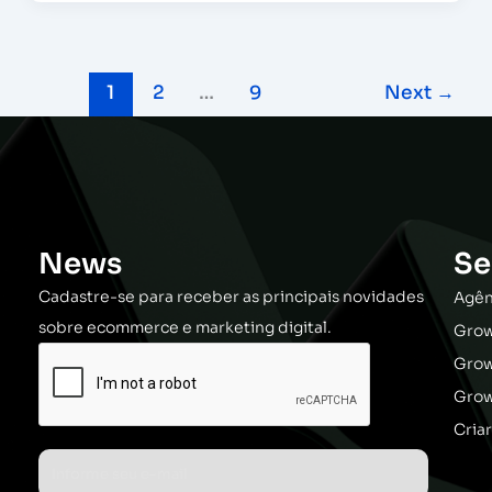
1
2
…
9
Next
→
News
Se
Cadastre-se para receber as principais novidades
Agên
sobre ecommerce e marketing digital.
Grow
Gro
Grow
Cria