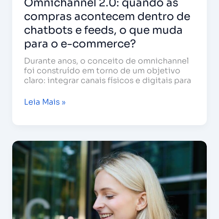
Omnichannel 2.0: quando as
compras acontecem dentro de
chatbots e feeds, o que muda
para o e-commerce?
Durante anos, o conceito de omnichannel
foi construído em torno de um objetivo
claro: integrar canais físicos e digitais para
Leia Mais »
GPT-
Live:
o
que
a
nova
evolução
da