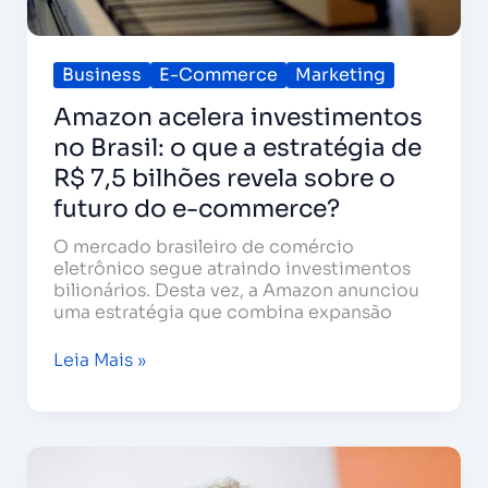
o
futuro
do
e-
Business
E-Commerce
Marketing
commerce?
Amazon acelera investimentos
no Brasil: o que a estratégia de
R$ 7,5 bilhões revela sobre o
futuro do e-commerce?
O mercado brasileiro de comércio
eletrônico segue atraindo investimentos
bilionários. Desta vez, a Amazon anunciou
uma estratégia que combina expansão
Leia Mais »
Meta
atualiza