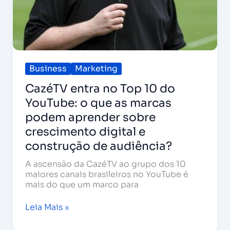
aprender
sobre
crescimento
digital
e
construção
de
Business
Marketing
audiência?
CazéTV entra no Top 10 do
YouTube: o que as marcas
podem aprender sobre
crescimento digital e
construção de audiência?
A ascensão da CazéTV ao grupo dos 10
maiores canais brasileiros no YouTube é
mais do que um marco para
Leia Mais »