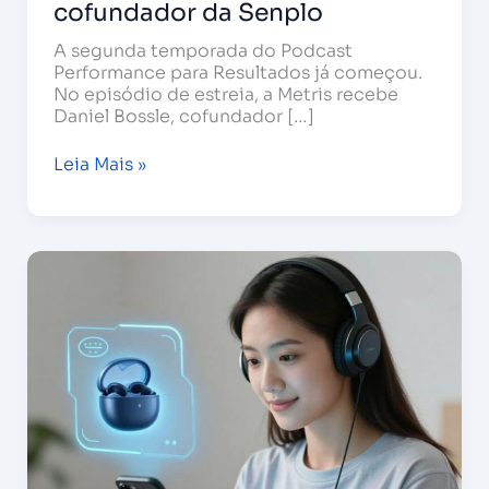
cofundador da Senplo
A segunda temporada do Podcast
Performance para Resultados já começou.
No episódio de estreia, a Metris recebe
Daniel Bossle, cofundador […]
Leia Mais »
Tendências
de
E-
commerce
e
IA
em
2026:
por
que
o