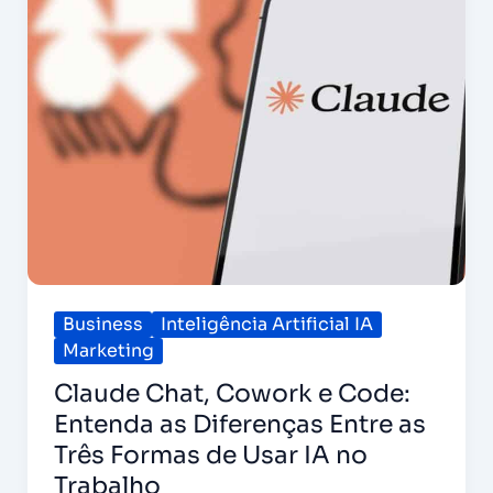
Code:
Entenda
as
Diferenças
Entre
as
Três
Formas
de
Usar
IA
no
Trabalho
Business
Inteligência Artificial IA
Marketing
Claude Chat, Cowork e Code:
Entenda as Diferenças Entre as
Três Formas de Usar IA no
Trabalho