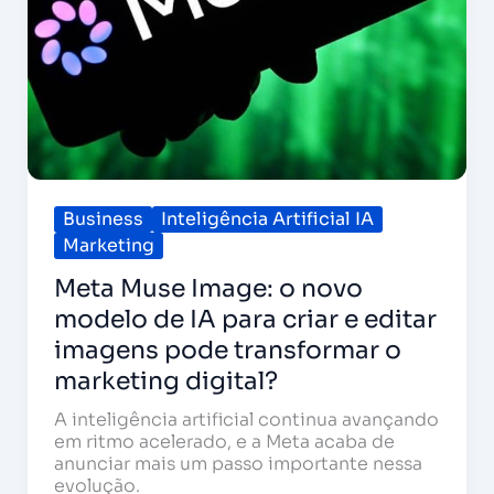
criar
e
editar
imagens
pode
transformar
o
marketing
digital?
Business
Inteligência Artificial IA
Marketing
Meta Muse Image: o novo
modelo de IA para criar e editar
imagens pode transformar o
marketing digital?
A inteligência artificial continua avançando
em ritmo acelerado, e a Meta acaba de
anunciar mais um passo importante nessa
evolução.