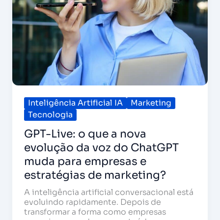
voz
do
ChatGPT
muda
para
empresas
e
estratégias
de
marketing?
Inteligência Artificial IA
Marketing
Tecnologia
GPT-Live: o que a nova
evolução da voz do ChatGPT
muda para empresas e
estratégias de marketing?
A inteligência artificial conversacional está
evoluindo rapidamente. Depois de
transformar a forma como empresas