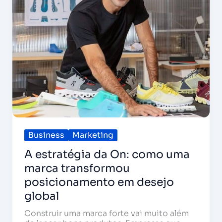
uma
marca
transformou
posicionamento
em
desejo
global
Business
Marketing
A estratégia da On: como uma
marca transformou
posicionamento em desejo
global
Construir uma marca forte vai muito além