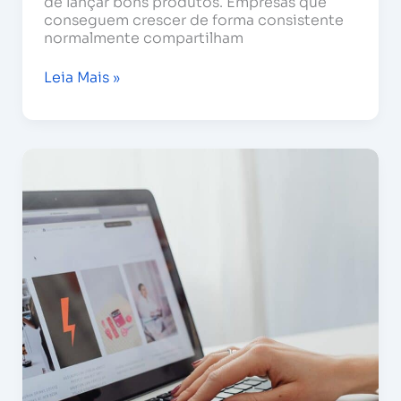
de lançar bons produtos. Empresas que
conseguem crescer de forma consistente
normalmente compartilham
Leia Mais »
O
erro
de
ignorar
a
oferta:
a
peça
que
falta
no
e-
commerce