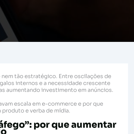
nem tão estratégico. Entre oscilações de
galos internos e a necessidade crescente
nas aumentando investimento em anúncios.
stravam escala em e-commerce e por que
produto e verba de mídia.
ráfego”: por que aumentar
do