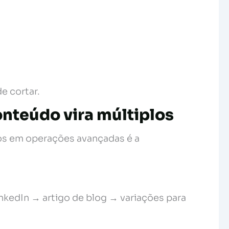
e cortar.
onteúdo vira múltiplos
s em operações avançadas é a
inkedIn → artigo de blog → variações para