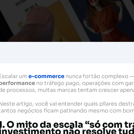
Escalar um
e-commerce
nunca foi tão complexo — 
performance
no tráfego pago, operações com gar
de processos, muitas marcas tentam crescer ape
Neste artigo, você vai entender quais pilares de
tantos negócios ficam patinando mesmo com bom 
1. O mito da escala “só com t
investimento não resolve tu