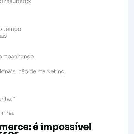
i resultado:
 o tempo
ias
acompanhando
nais, não de marketing.
anha.”
panha.
merce: é impossível
ssos