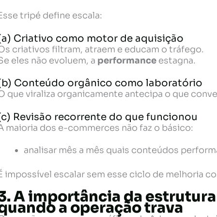
Esse tripé define escala:
(a) Criativo como motor de aquisição
Os criativos filtram, atraem e educam o tráfego.
Se eles não evoluem, a
performance
estagna.
(b) Conteúdo orgânico como laboratório
O que viraliza organicamente antecipa o que conve
(c) Revisão recorrente do que funcionou
A maioria dos e-commerces não faz o básico:
analisar mês a mês quais conteúdos performa
É impossível escalar sem esse ciclo de melhoria co
3. A importância da estrutura
quando a operação trava