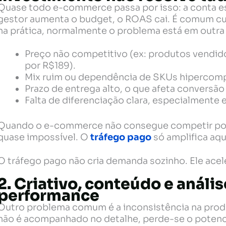
Quase todo e-commerce passa por isso: a conta e
gestor aumenta o budget, o ROAS cai. É comum culpa
na prática, normalmente o problema está em outr
Preço não competitivo (ex: produtos vendi
por R$189).
Mix ruim ou dependência de SKUs hipercomp
Prazo de entrega alto, o que afeta conversão
Falta de diferenciação clara, especialmente
Quando o e-commerce não consegue competir por p
quase impossível. O
tráfego pago
só amplifica aqu
O tráfego pago não cria demanda sozinho. Ele acele
2. Criativo, conteúdo e anális
performance
Outro problema comum é a inconsistência na pro
não é acompanhado no detalhe, perde-se o potenci