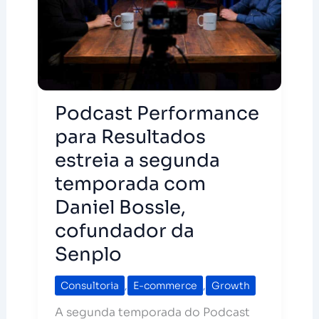
Podcast Performance
para Resultados
estreia a segunda
temporada com
Daniel Bossle,
cofundador da
Senplo
Consultoria
,
E-commerce
,
Growth
A segunda temporada do Podcast