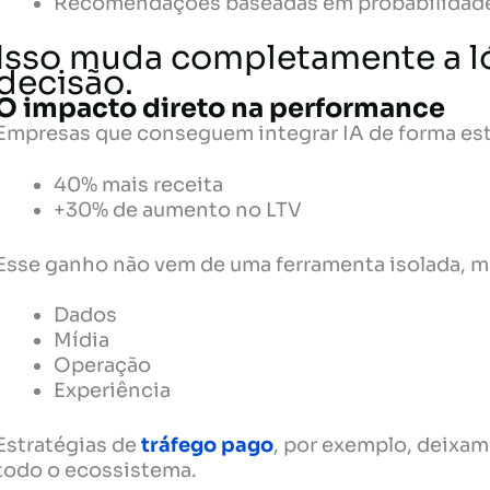
Recomendações baseadas em probabilidad
Isso muda completamente a l
decisão.
O impacto direto na performance
Empresas que conseguem integrar IA de forma est
40% mais receita
+30% de aumento no LTV
Esse ganho não vem de uma ferramenta isolada, ma
Dados
Mídia
Operação
Experiência
Estratégias de
tráfego pago
, por exemplo, deixam
todo o ecossistema.