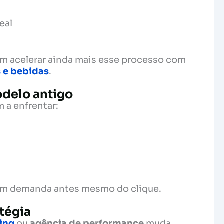
eal
 acelerar ainda mais esse processo com
 e bebidas
.
odelo antigo
 a enfrentar:
am demanda antes mesmo do clique.
tégia
ing
ou
agência de performance
muda.