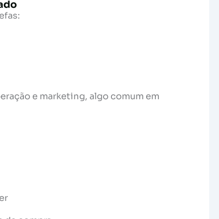
tado
efas:
peração e marketing, algo comum em
er