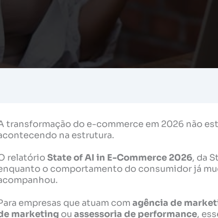
A transformação do e-commerce em 2026 não está 
acontecendo na estrutura.
O relatório
State of AI in E-Commerce 2026
, da 
enquanto o comportamento do consumidor já mud
acompanhou.
Para empresas que atuam com
agência de market
de marketing
ou
assessoria de performance
, es