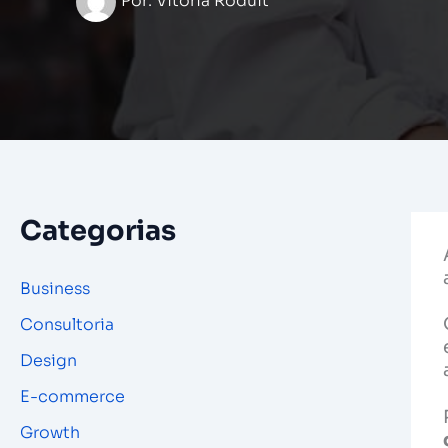
Por:
Vitoria Roduit
Categorias
Business
Consultoria
Design
E-commerce
Growth