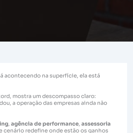
acontecendo na superfície, ela está
Stord, mostra um descompasso claro:
ou, a operação das empresas ainda não
ing
,
agência de performance
,
assessoria
se cenário redefine onde estão os ganhos