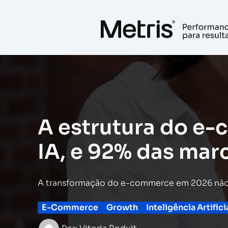
Ir
para
o
conteúdo
A estrutura do e-
IA, e 92% das mar
A transformação do e-commerce em 2026 não es
E-Commerce
Growth
Inteligência Artifici