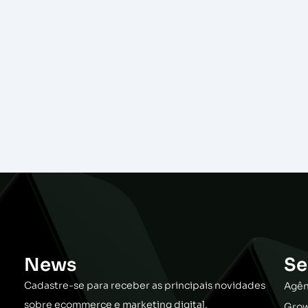
News
Se
Cadastre-se para receber as principais novidades
Agên
sobre ecommerce e marketing digital.
Grow