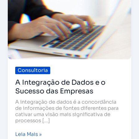
de
Dados
e
o
Sucesso
das
Empresas
Consultoria
A Integração de Dados e o
Sucesso das Empresas
A integração de dados é a concordância
de informações de fontes diferentes para
cativar uma visão mais significativa de
processos […]
Leia Mais »