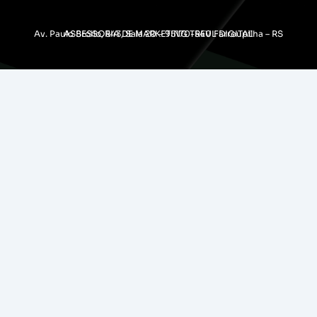
Av. Paulo Broilo, 543, Sala 20 – 95170-540 Farroupilha – RS
ASSESSORIA DE MARKETING TREVL DIGITAL