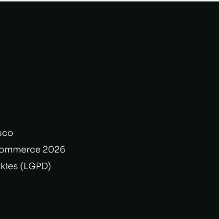
sco
commerce 2026
okies (LGPD)