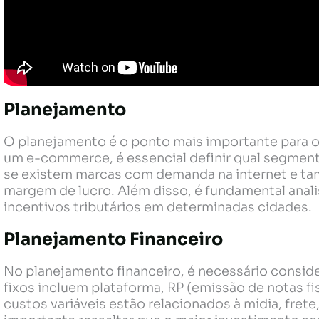
Planejamento
O planejamento é o ponto mais importante para o 
um e-commerce, é essencial definir qual segmento
se existem marcas com demanda na internet e ta
margem de lucro. Além disso, é fundamental analis
incentivos tributários em determinadas cidades.
Planejamento Financeiro
No planejamento financeiro, é necessário consider
fixos incluem plataforma, RP (emissão de notas fis
custos variáveis estão relacionados à mídia, fret