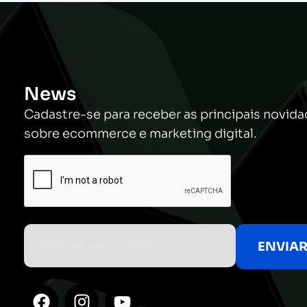
News
Cadastre-se para receber as principais novid
sobre ecommerce e marketing digital.
F
I
Y