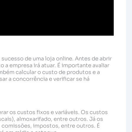
sucesso de uma loja online. Antes de abrir
 a empresa irá atuar. É importante avaliar
mbém calcular o custo de produtos e a
ar a concorrência e verificar se há
ar os custos fixos e variáveis. Os custos
cais), almoxarifado, entre outros. Já os
e, comissões, impostos, entre outros. É