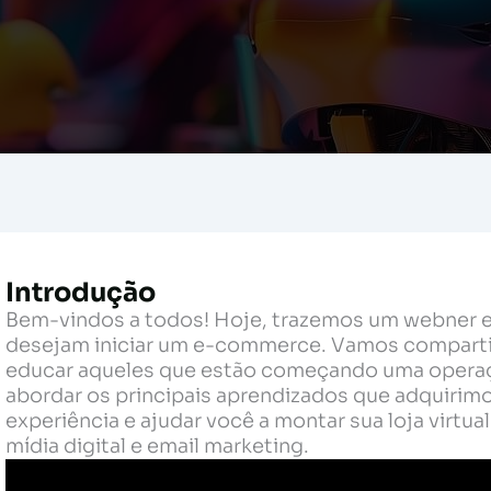
Introdução
Bem-vindos a todos! Hoje, trazemos um webner es
desejam iniciar um e-commerce. Vamos compartilh
educar aqueles que estão começando uma operaç
abordar os principais aprendizados que adquirimo
experiência e ajudar você a montar sua loja virtu
mídia digital e email marketing.