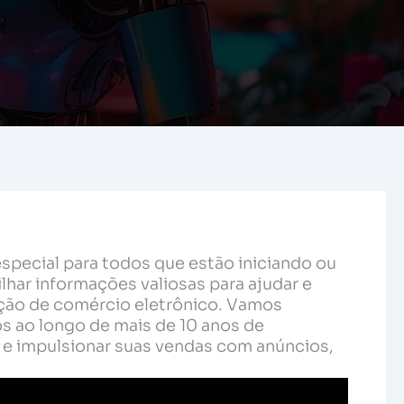
pecial para todos que estão iniciando ou
ar informações valiosas para ajudar e
ão de comércio eletrônico. Vamos
s ao longo de mais de 10 anos de
al e impulsionar suas vendas com anúncios,