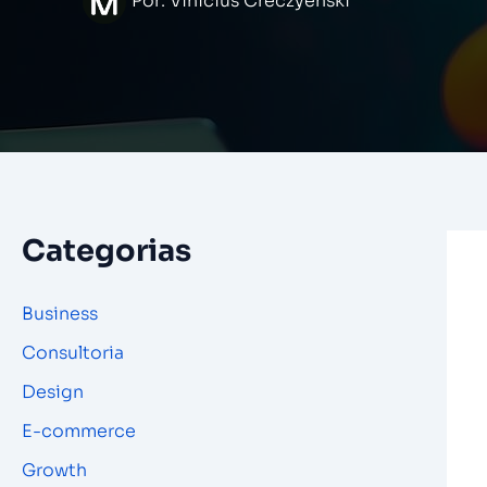
Por:
Vinicius Creczyenski
Categorias
Business
Consultoria
Design
E-commerce
Growth