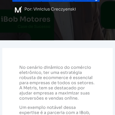
Por:
Vinicius Creczyenski
No cenário dinâmico do comércio
eletrônico, ter uma estratégia
robusta de ecommerce é essencial
para empresas de todos os setores.
A Metris, tem se destacado por
ajudar empresas a maximizar suas
conversões e vendas online.
Um exemplo notável dessa
expertise é a parceria com a iBob,