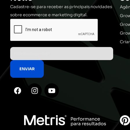
Cadastre-se para receber as principais novidades
Agên
sobre ecommerce e marketing digital.
Grow
Gro
Grow
Cria
F
I
Y
a
n
o
c
s
u
e
t
t
b
a
u
o
g
b